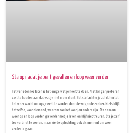
Sta op nadat je bent gevallen en loop weer verder
Het verleden los laten is het enige wat je hoeft te doen. Niet langer proberen
vast te houden aan dat wat je niet meer dient. Het stof achter je zal dalen tot
het weer wacht om opgewekt te worden door de volgende zoeker. Niets blijft
hetzelfde, voor niemand, waarom zou het voor jou anders zijn. Sta daarom
weer op en loop verder, ga verder met je leven en blijf niet treuren. Sta je zelf
toe verdriet te voelen, maar zie de opluchting ook als moment om weer
verder te gaan.