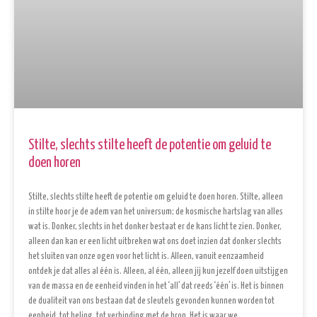
Stilte, slechts stilte heeft de potentie om geluid te
doen horen
Stilte, slechts stilte heeft de potentie om geluid te doen horen. Stilte, alleen
in stilte hoor je de adem van het universum; de kosmische hartslag van alles
wat is. Donker, slechts in het donker bestaat er de kans licht te zien. Donker,
alleen dan kan er een licht uitbreken wat ons doet inzien dat donker slechts
het sluiten van onze ogen voor het licht is. Alleen, vanuit eenzaamheid
ontdek je dat alles al één is. Alleen, al één, alleen jij kun jezelf doen uitstijgen
van de massa en de eenheid vinden in het ‘all’ dat reeds ‘één’ is. Het is binnen
de dualiteit van ons bestaan dat de sleutels gevonden kunnen worden tot
eenheid, tot heling, tot verbinding met de bron. Het is waar we