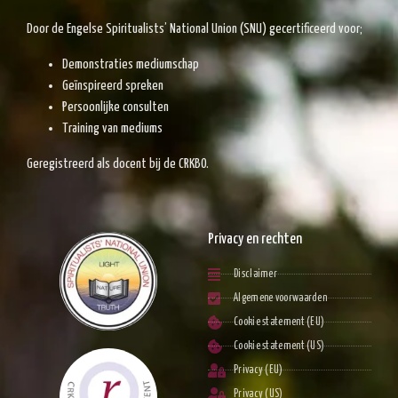
Door de Engelse
Spiritualists’ National Union
(SNU) gecertificeerd voor;
Demonstraties
mediumschap
Geïnspireerd
spreken
Persoonlijke
consulten
Training
van mediums
Geregistreerd als docent bij de CRKBO.
Privacy en rechten
Disclaimer
Algemene voorwaarden
Cookie statement (EU)
Cookie statement (US)
Privacy (EU)
Privacy (US)