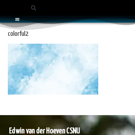
WIE IS EDWIN?
MEDITATIE MUZIEK
colorful2
Edwin van der Hoeven CSNU