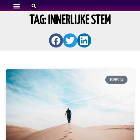
WIE IS EDWIN?
MEDITATIE MUZIEK
TAG: INNERLIJKE STEM
INSPIRATIES