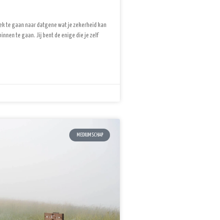
oek te gaan naar datgene wat je zekerheid kan
innen te gaan. Jij bent de enige die je zelf
MEDIUMSCHAP