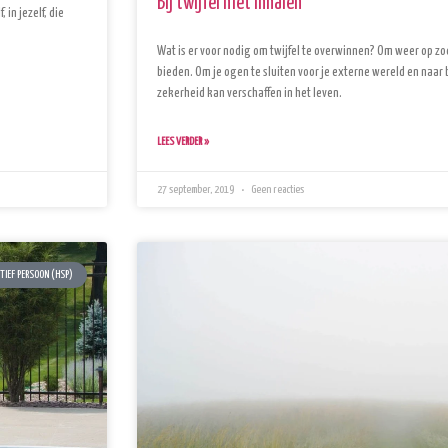
Bij twijfel niet inhalen
in jezelf, die
Wat is er voor nodig om twijfel te overwinnen? Om weer op z
bieden. Om je ogen te sluiten voor je externe wereld en naar b
zekerheid kan verschaffen in het leven.
LEES VERDER »
27 september, 2019
Geen reacties
TIEF PERSOON (HSP)