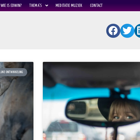
WIE IS EDWIN?
THEMA’S
MEDITATIE MUZIEK
CONTACT
IJKE ONTWIKKELING