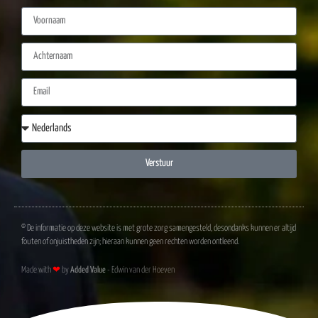
Verstuur
© De informatie op deze website is met grote zorg samengesteld, desondanks kunnen er altijd
fouten of onjuistheden zijn; hieraan kunnen geen rechten worden ontleend.
Made with
❤
by
Added Value
- Edwin van der Hoeven