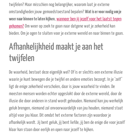
twijfelen? Maar misschien nog belangrijker, waarom laat je externe
omstandigheden jouw gemoedstoestand bepalen?
Wat is er voor nodig om je
weer naar binnen te laten kijken
,
wanneer ben jij jezelf voor het laatst tegen
gekomen?
Om weer op zoek te gaan naar datgene wat je zekerheid kan
bieden. Om je ogen te sluiten voor je externe wereld en naar binnen te gaan.
Afhankelijkheid maakt je aan het
twijfelen
De waarheid, bestaat deze eigenlijk wel? Of is er slechts een externe illusie
waarin je kunt bewegen die je twijfel en andere emoties bezorgt. In je ‘zelf’
ligt de enige zekerheid verscholen, daar is jouw waarheid te vinden. De
meesten mensen worden echter opgeslokt door de externe wereld, door de
illusie die door anderen in stand wordt gehouden. Niemand kan jou werkelijk
geluk brengen, niemand zal onvoorwaardelijk van jou houden, niemand staat
altijd voor jou klaar. Dit omdat het externe factoren zijn waardoor je
afhankelijk wordt. Jij bent geluk, jij bent liefde, jij ben de enige die voor jezelf
klaar kan staan door eerlijk en open naar jezelf te kijken.