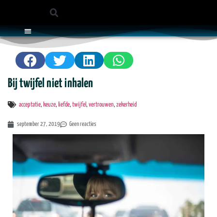
WIE IS EDWIN?
MEDITATIE MUZIEK
Bij twijfel niet inhalen
acceptatie
,
keuze
,
liefde
,
twijfel
,
vertrouwen
,
zekerheid
september 27, 2019
Geen reacties