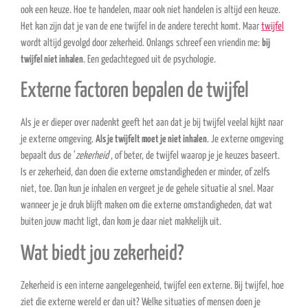
ook een keuze. Hoe te handelen, maar ook niet handelen is altijd een keuze.
Het kan zijn dat je van de ene twijfel in de andere terecht komt. Maar
twijfel
wordt altijd gevolgd door zekerheid. Onlangs schreef een vriendin me:
bij
twijfel niet inhalen
. Een gedachtegoed uit de psychologie.
Externe factoren bepalen de twijfel
Als je er dieper over nadenkt geeft het aan dat je bij twijfel veelal kijkt naar
je externe omgeving.
Als je twijfelt moet je niet inhalen
. Je externe omgeving
bepaalt dus de ‘
zekerheid
’, of beter, de twijfel waarop je je keuzes baseert.
Is er zekerheid, dan doen die externe omstandigheden er minder, of zelfs
niet, toe. Dan kun je inhalen en vergeet je de gehele situatie al snel. Maar
wanneer je je druk blijft maken om die externe omstandigheden, dat wat
buiten jouw macht ligt, dan kom je daar niet makkelijk uit.
Wat biedt jou zekerheid?
Zekerheid is een interne aangelegenheid, twijfel een externe. Bij twijfel, hoe
ziet die externe wereld er dan uit? Welke situaties of mensen doen je