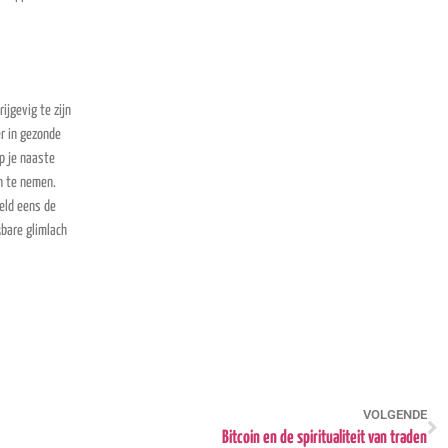
ijgevig te zijn
er in gezonde
p je naaste
en te nemen.
eeld eens de
kbare glimlach
VOLGENDE
Bitcoin en de spiritualiteit van traden