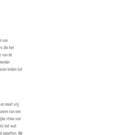
en van
rs die het
e van de
 minder
ezen leiden tot
 en moet vrij
bouwen van een
ijke ritme van
Als het wat
ld oppotten. We