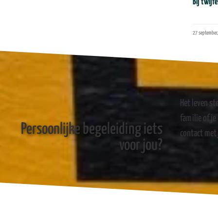
Bij twijf
27 september
Het leven st
familie of j
Persoonlijke begeleiding iets
contact met 
voor jou?