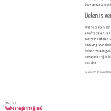
bouwen een dam en lat
Delen is v
Wat nu te doen? Het p
en/of te blijven. De
toestand verkeren. M
omgeving. Voor elkaa
Delen is vermenigvuld
aardappelen bij de l
mag zien.
Geschreven op 9 novembe
VORIGE
Welke energie trek jij aan?