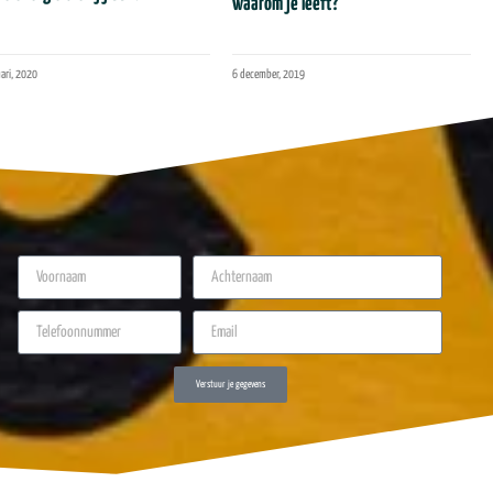
waarom je leeft?
uari, 2020
6 december, 2019
Verstuur je gegevens