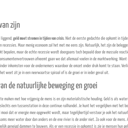
van zijn
 liggend;
geld moet stromen in tijden van crisis
. Niet de eerste gedachte die opkomt in tijd
 recessies. Maar menig econoom zal het met me eens zijn. Natuurlijk, het zijn de belegge
kt bepalen, maar de echte recessie wordt doorgaans toch bepaald door de massale reacti
consumentenvertrouwen afneemt gaan we dat allemaal voelen in de marktwerking. Want
inder inkomsten voor de ondernemers waardoor de omzet onder druk komt te staan. Verli
het weet zit je in een neerwaartse spiraal of is de groei er in ieder geval uit.
van de natuurlijke beweging en groei
s te maken met hoe vrijgevig de mens is en zijn materialistische houding. Geld is als water
slechts een tussenstation in deze continue ruilhandel. Je kunt het vergelijken met het 
d mooi dat er energie mee opgewekt wordt, maar tegelijkertijd verstoor je ook het natuurl
t soms meer water door dan anders en de ene rivier is de ander niet. Zo ook voor de mens. 
gelijk geneigd dammen te bouwen. Als er een recessie in opkomst is zie je mensen hun ge