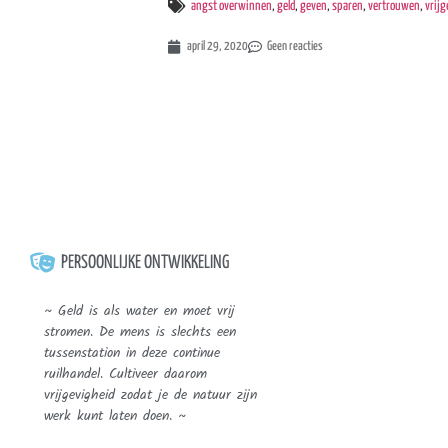
angst overwinnen
,
geld
,
geven
,
sparen
,
vertrouwen
,
vrijg
april 29, 2020
Geen reacties
PERSOONLIJKE ONTWIKKELING
~ Geld is als water en moet vrij
stromen. De mens is slechts een
tussenstation in deze continue
ruilhandel. Cultiveer daarom
vrijgevigheid zodat je de natuur zijn
werk kunt laten doen. ~