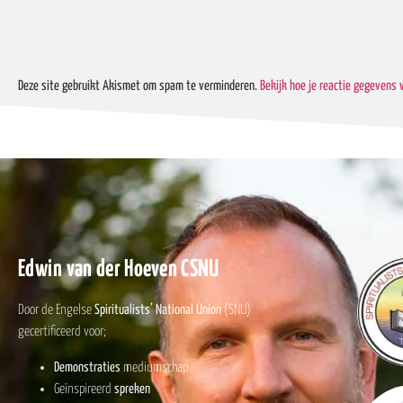
Deze site gebruikt Akismet om spam te verminderen.
Bekijk hoe je reactie gegevens
Edwin van der Hoeven CSNU
Door de Engelse
Spiritualists’ National Union
(SNU)
gecertificeerd voor;
Demonstraties
mediumschap
Geïnspireerd
spreken