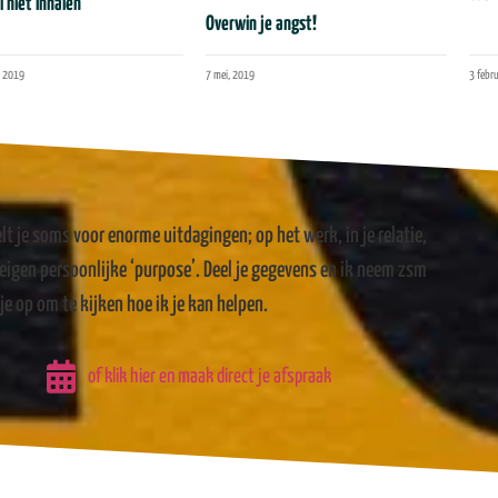
el niet inhalen
Overwin je angst!
, 2019
7 mei, 2019
3 febr
elt je soms voor enorme uitdagingen; op het werk, in je relatie,
e eigen persoonlijke ‘purpose’. Deel je gegevens en ik neem zsm
je op om te kijken hoe ik je kan helpen.
of klik hier en maak direct je afspraak