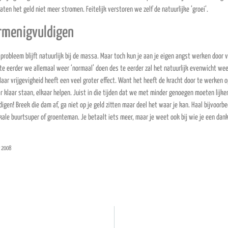
en het geld niet meer stromen. Feitelijk verstoren we zelf de natuurlijke ‘groei‘.
ermenigvuldigen
robleem blijft natuurlijk bij de massa. Maar toch kun je aan je eigen angst werken door vr
s te eerder we allemaal weer ‘normaal’ doen des te eerder zal het natuurlijk evenwicht we
aar vrijgevigheid heeft een veel groter effect. Want het heeft de kracht door te werken o
r klaar staan, elkaar helpen. Juist in die tijden dat we met minder genoegen moeten lijk
igen! Breek die dam af, ga niet op je geld zitten maar deel het waar je kan. Haal bijvoorb
okale buurtsuper of groenteman. Je betaalt iets meer, maar je weet ook bij wie je een dan
r 2008